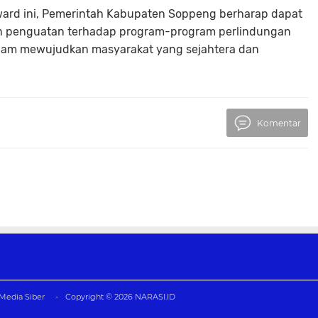
Award ini, Pemerintah Kabupaten Soppeng berharap dapat
n penguatan terhadap program-program perlindungan
 dalam mewujudkan masyarakat yang sejahtera dan
Komentar
edia Siber
Copyright ©
2026
NARASI.ID