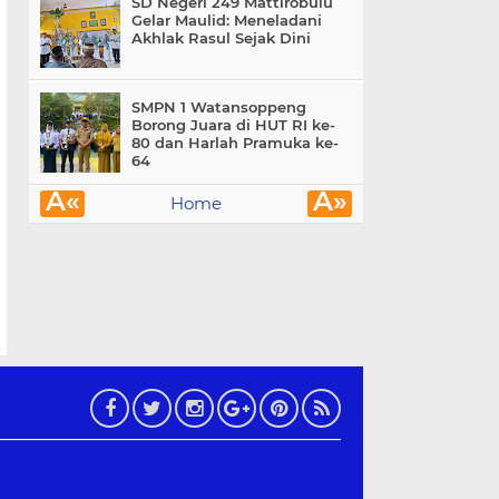
SD Negeri 249 Mattirobulu
Gelar Maulid: Meneladani
Akhlak Rasul Sejak Dini
SMPN 1 Watansoppeng
Borong Juara di HUT RI ke-
80 dan Harlah Pramuka ke-
64
Â«
Â»
Home