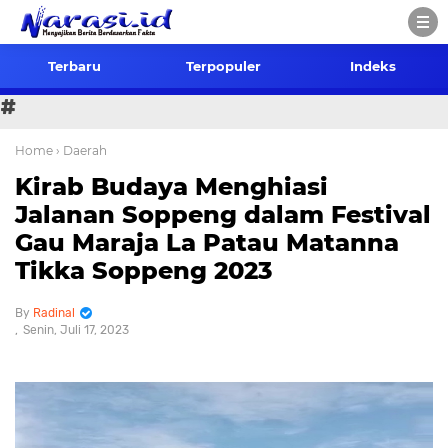
Terbaru
Terpopuler
Indeks
#
Home
› Daerah
Kirab Budaya Menghiasi
Jalanan Soppeng dalam Festival
Gau Maraja La Patau Matanna
Tikka Soppeng 2023
Radinal
Senin, Juli 17, 2023