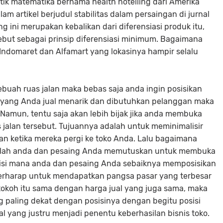
stik matematika bernama health hotelling dari Amerika
am artikel berjudul stabilitas dalam persaingan di jurnal
 ini merupakan kebalikan dari diferensiasi produk itu,
ebut sebagai prinsip diferensiasi minimum. Bagaimana
ndomaret dan Alfamart yang lokasinya hampir selalu
ebuah ruas jalan maka bebas saja anda ingin posisikan
a yang Anda jual menarik dan dibutuhkan pelanggan maka
Namun, tentu saja akan lebih bijak jika anda membuka
s jalan tersebut. Tujuannya adalah untuk meminimalisir
an ketika mereka pergi ke toko Anda. Lalu bagaimana
anlah anda dan pesaing Anda memutuskan untuk membuka
posisi mana anda dan pesaing Anda sebaiknya memposisikan
o berharap untuk mendapatkan pangsa pasar yang terbesar
a tokoh itu sama dengan harga jual yang juga sama, maka
g paling dekat dengan posisinya dengan begitu posisi
al yang justru menjadi penentu keberhasilan bisnis toko.