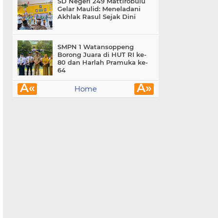
SD Negeri 249 Mattirobulu
Gelar Maulid: Meneladani
Akhlak Rasul Sejak Dini
SMPN 1 Watansoppeng
Borong Juara di HUT RI ke-
80 dan Harlah Pramuka ke-
64
Â«
Â»
Home