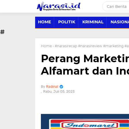
HOME
POLITIK
KRIMINAL
NASION
#
Home
› #narasirecap #narasireview #marketing #
Perang Marketin
Alfamart dan I
Radinal
Rabu, Juli 05, 2023