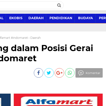
AL
EKOBIS
DAERAH
PENDIDIKAN
BUDAYA
PER
alfamart #indomaret
› Daerah
g dalam Posisi Gerai
ndomaret
Komentar