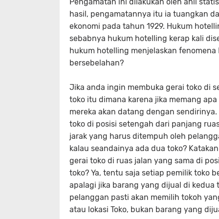
Pengamatan ini dilakukan oleh ahli stati
hasil, pengamatannya itu ia tuangkan dal
ekonomi pada tahun 1929. Hukum hotelling
sebabnya hukum hotelling kerap kali dis
hukum hotelling menjelaskan fenomena I
bersebelahan?
Jika anda ingin membuka gerai toko di s
toko itu dimana karena jika memang ap
mereka akan datang dengan sendirinya. 
toko di posisi setengah dari panjang rua
jarak yang harus ditempuh oleh pelangg
kalau seandainya ada dua toko? Katak
gerai toko di ruas jalan yang sama di 
toko? Ya, tentu saja setiap pemilik tok
apalagi jika barang yang dijual di kedu
pelanggan pasti akan memilih tokoh yan
atau lokasi Toko, bukan barang yang diju