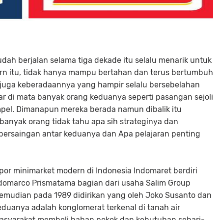
udah berjalan selama tiga dekade itu selalu menarik untuk
rn itu, tidak hanya mampu bertahan dan terus bertumbuh
 juga keberadaannya yang hampir selalu bersebelahan
r di mata banyak orang keduanya seperti pasangan sejoli
mpel. Dimanapun mereka berada namun dibalik itu
banyak orang tidak tahu apa sih strateginya dan
ersaingan antar keduanya dan Apa pelajaran penting
or minimarket modern di Indonesia Indomaret berdiri
Indomarco Prismatama bagian dari usaha Salim Group
kemudian pada 1989 didirikan yang oleh Joko Susanto dan
 keduanya adalah konglomerat terkenal di tanah air
masyarakat membeli bahan pokok dan kebutuhan sehari-