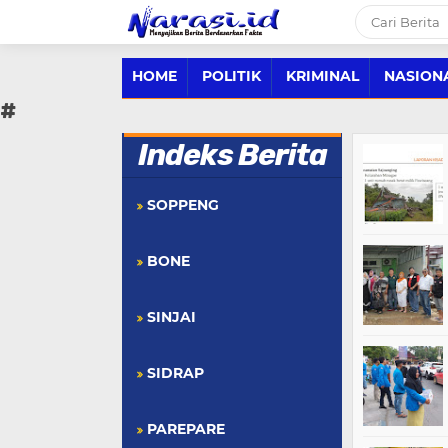
HOME
POLITIK
KRIMINAL
NASION
#
Indeks Berita
SOPPENG
BONE
SINJAI
SIDRAP
PAREPARE