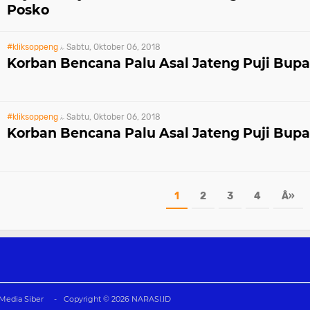
Posko
#kliksoppeng
Sabtu, Oktober 06, 2018
Korban Bencana Palu Asal Jateng Puji Bup
#kliksoppeng
Sabtu, Oktober 06, 2018
Korban Bencana Palu Asal Jateng Puji Bup
1
2
3
4
Â»
edia Siber
Copyright ©
2026
NARASI.ID